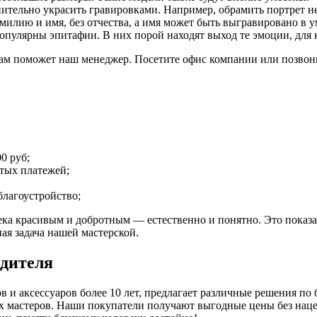
тельно украсить гравировками. Например, обрамить портрет не
милию и имя, без отчества, а имя может быть выгравировано в 
популярны эпитафии. В них порой находят выход те эмоции, для 
м поможет наш менеджер. Посетите офис компании или позвонит
0 руб;
тых платежей;
 благоустройство;
века красивым и добротным — естественно и понятно. Это пока
ая задача нашей мастерской.
одителя
 и аксессуаров более 10 лет, предлагает различные решения по 
х мастеров. Наши покупатели получают выгодные цены без наце