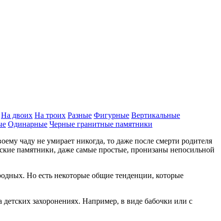
На двоих
На троих
Разные
Фигурные
Вертикальные
ые
Одинарные
Черные гранитные памятники
воему чаду не умирает никогда, то даже после смерти родителя
етские памятники, даже самые простые, пронизаны непосильной
родных. Но есть некоторые общие тенденции, которые
детских захоронениях. Например, в виде бабочки или с