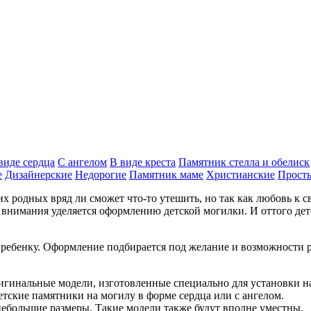
виде сердца
С ангелом
В виде креста
Памятник стелла и обелиск
е
Дизайнерские
Недорогие
Памятник маме
Христианские
Прост
х родных вряд ли сможет что-то утешить, но так как любовь к с
го внимания уделяется оформлению детской могилки. И оттого д
к ребенку. Оформление подбирается под желание и возможности 
гинальные модели, изготовленные специально для установки на 
тские памятники на могилу в форме сердца или с ангелом.
небольшие размеры. Такие модели также будут вполне уместны.