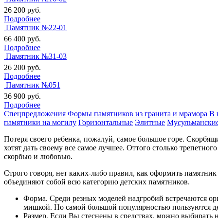
26 200
руб.
Подробнее
Памятник №22-01
66 400
руб.
Подробнее
Памятник №31-03
26 200
руб.
Подробнее
Памятник №051
36 900
руб.
Подробнее
Спецпредложения
Формы памятников из гранита и мрамора
В 
памятники на могилу
Горизонтальные
Элитные
Мусульмански
Потеря своего ребенка, пожалуй, самое большое горе. Скорбящи
хотят дать своему все самое лучшее. Оттого столько трепетно
скорбью и любовью.
Строго говоря, нет каких-либо правил, как оформить памятни
объединяют собой всю категорию детских памятников.
Форма. Среди резных моделей надгробий встречаются ори
мишкой. Но самой большой популярностью пользуются де
Размер. Если Вы стеснены в средствах, можно выбирать 