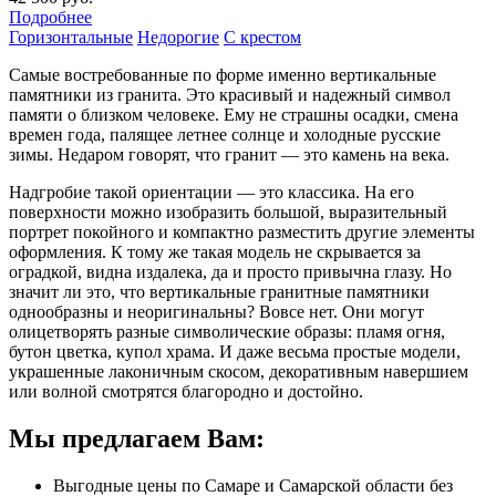
Подробнее
Горизонтальные
Недорогие
С крестом
Самые востребованные по форме именно вертикальные
памятники из гранита. Это красивый и надежный символ
памяти о близком человеке. Ему не страшны осадки, смена
времен года, палящее летнее солнце и холодные русские
зимы. Недаром говорят, что гранит — это камень на века.
Надгробие такой ориентации — это классика. На его
поверхности можно изобразить большой, выразительный
портрет покойного и компактно разместить другие элементы
оформления. К тому же такая модель не скрывается за
оградкой, видна издалека, да и просто привычна глазу. Но
значит ли это, что вертикальные гранитные памятники
однообразны и неоригинальны? Вовсе нет. Они могут
олицетворять разные символические образы: пламя огня,
бутон цветка, купол храма. И даже весьма простые модели,
украшенные лаконичным скосом, декоративным навершием
или волной смотрятся благородно и достойно.
Мы предлагаем Вам:
Выгодные цены по Самаре и Самарской области без